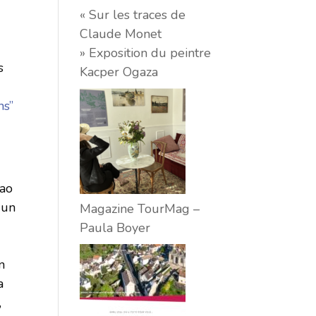
« Sur les traces de
Claude Monet
» Exposition du peintre
s
Kacper Ogaza
ns”
Kao
 un
Magazine TourMag –
Paula Boyer
n
a
,