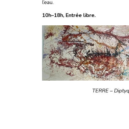
l’eau.
10h–18h,
Entrée libre.
TERRE – Diptyq